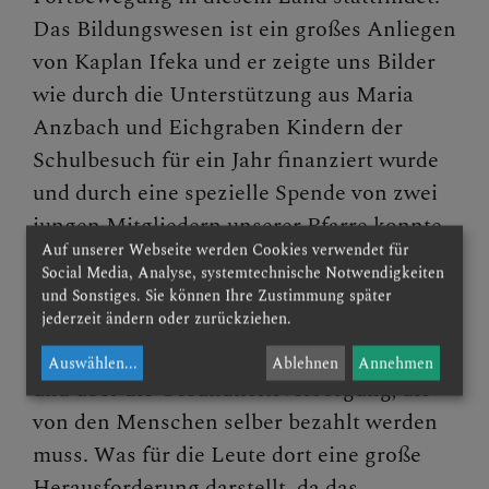
Das Bildungswesen ist ein großes Anliegen
von Kaplan Ifeka und er zeigte uns Bilder
wie durch die Unterstützung aus Maria
Anzbach und Eichgraben Kindern der
Schulbesuch für ein Jahr finanziert wurde
und durch eine spezielle Spende von zwei
jungen Mitgliedern unserer Pfarre konnte
Auf unserer Webseite werden Cookies verwendet für
den Kindern ein tolles Kinderfest
Social Media, Analyse, systemtechnische Notwendigkeiten
geschenkt werden.
und Sonstiges. Sie können Ihre Zustimmung später
jederzeit ändern oder zurückziehen.
Auch erzählte er über die Armut in Nigeria
Auswählen
...
Ablehnen
Annehmen
und über die Gesundheitsversorgung, die
von den Menschen selber bezahlt werden
muss. Was für die Leute dort eine große
Herausforderung darstellt, da das