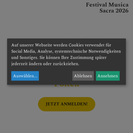
Festival Musica
Sacra 2026
Weitere aktuelle Artikel
Auf unserer Webseite werden Cookies verwendet für
Social Media, Analyse, systemtechnische Notwendigkeiten
und Sonstiges. Sie können Ihre Zustimmung später
jederzeit ändern oder zurückziehen.
Newsletter der Diözese St.
Auswählen
...
Ablehnen
Annehmen
Pölten
JETZT ANMELDEN!