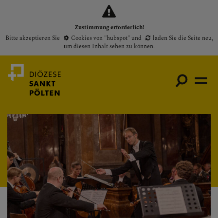
Zustimmung erforderlich!
Bitte akzeptieren Sie
Cookies von "hubspot"
und
laden Sie die Seite neu
,
um diesen Inhalt sehen zu können.
Medienportal
Bischof
Gottesdienste
Pfarren
Presse