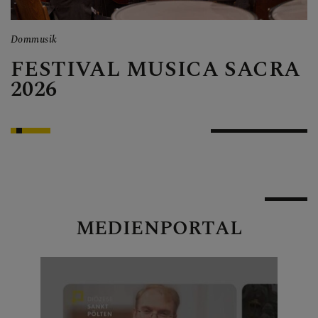
Personen
Veranstaltungen
Dommusik
Ex
Jobbörse
R
FESTIVAL MUSICA SACRA
Pfarrservice
2026
FRAGEN
GLAUBEN
MEDIENPORTAL
ERLEBEN
MITMACHEN
BEGEGNEN