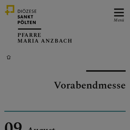
Menü
PFARRE
MARIA ANZBACH
ÜBER UNS
GOTTESDIENSTE &
Vorabendmesse
VERANSTALTUNGEN
PFARRBLATT
09.