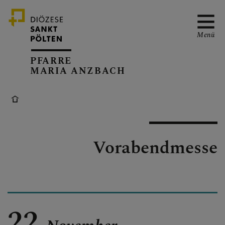
Menü
PFARRE
MARIA ANZBACH
ÜBER UNS
GOTTESDIENSTE &
Vorabendmesse
VERANSTALTUNGEN
PFARRBLATT
22.