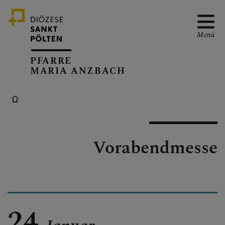
Menü
PFARRE
MARIA ANZBACH
ÜBER UNS
GOTTESDIENSTE &
Vorabendmesse
VERANSTALTUNGEN
PFARRBLATT
24.