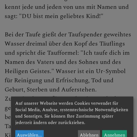
kennt jede und jeden von uns mit Namen und
sagt: "DU bist mein geliebtes Kind!"
Bei der Taufe gießt der Taufspender geweihtes
Wasser dreimal über den Kopf des Täuflings
und spricht die Taufformel: "Ich taufe dich im
Namen des Vaters und des Sohnes und des
Heiligen Geistes." Wasser ist ein Ur-Symbol
für Reinigung und Erfrischung, Tod und
Geburt, Sterben und Auferstehen.
Zuvor ist der Täufling nach seinem Glauben
Auf unserer Webseite werden Cookies verwendet für
gefragt worden. Im Falle der Kindertaufe
Social Media, Analyse, systemtechnische Notwendigkeiten
bekennen für das Kind die Eltern und
und Sonstiges. Sie können Ihre Zustimmung später
jederzeit ändern oder zurückziehen.
Taufpaten ihren Glauben, nachdem sie für das
Kind die Taufe erbeten und sich zu ihrer
Auswählen
...
Ablehnen
Annehmen