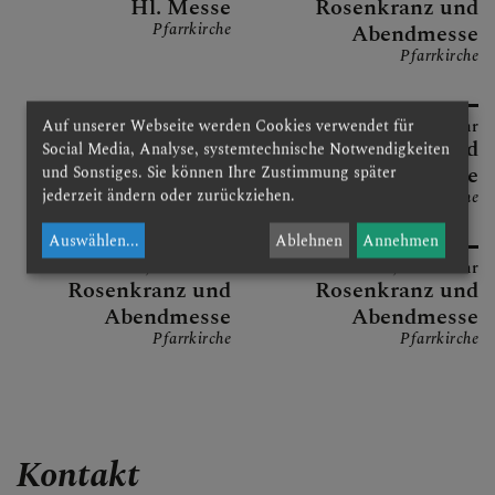
Hl. Messe
Rosenkranz und
Pfarrkirche
Abendmesse
Pfarrkirche
Auf unserer Webseite werden Cookies verwendet für
22.08.2026,
17:30 Uhr
27.08.2026,
18:30 Uhr
Vorabendmesse
Rosenkranz und
Social Media, Analyse, systemtechnische Notwendigkeiten
Pfarrkirche
Abendmesse
und Sonstiges. Sie können Ihre Zustimmung später
jederzeit ändern oder zurückziehen.
Pfarrkirche
Auswählen
...
Ablehnen
Annehmen
03.09.2026,
18:30 Uhr
10.09.2026,
18:30 Uhr
Rosenkranz und
Rosenkranz und
Abendmesse
Abendmesse
Pfarrkirche
Pfarrkirche
Kontakt