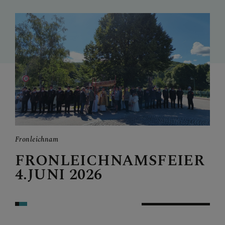
PFARRGRUPPEN
PFARRTEAM
PFARRKIRCHE
Fronleichnam
Auto
FRONLEICHNAMSFEIER
A
4.JUNI 2026
C
2