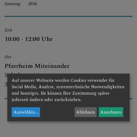
Samstag
2026
PFARRGRUPPEN
Zeit
PFARRTEAM
10:00 - 12:00 Uhr
Ort
PFARRKIRCHE
Pfarrheim Miteinander
Schulgasse 1
Auf unserer Webseite werden Cookies verwendet für
3051 St. Christophen
Social Media, Analyse, systemtechnische Notwendigkeiten
und Sonstiges. Sie können Ihre Zustimmung später
jederzeit ändern oder zurückziehen.
Auswählen
...
Ablehnen
Annehmen