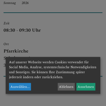
Sonntag
2026
PFARRGRUPPEN
Zeit
PFARRTEAM
08:30 - 09:30 Uhr
Ort
PFARRKIRCHE
Pfarrkirche
Schulgasse 1
Auf unserer Webseite werden Cookies verwendet für
3051 St. Christophen
Social Media, Analyse, systemtechnische Notwendigkeiten
und Sonstiges. Sie können Ihre Zustimmung später
jederzeit ändern oder zurückziehen.
Auswählen
...
Ablehnen
Annehmen