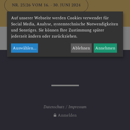
BESUCHEN & ERLEBEN
NR. 25/26 VOM 16. - 30. JUNI 2024
Auf unserer Webseite werden Cookies verwendet für
Social Media, Analyse, systemtechnische Notwendigkeiten
und Sonstiges. Sie können Ihre Zustimmung später
FESTE & FEIERN
jederzeit ändern oder zurückziehen.
Auswählen
...
Ablehnen
Annehmen
GRUPPEN & RUNDEN
GOTTESDIENSTORDNUN
G
Datenschutz
Impressum
Krankengottesdienste
Anmelden
Beichte