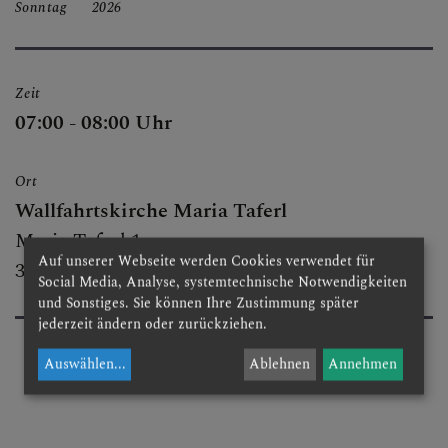
Sonntag
2026
BESUCHEN & ERLEBEN
Zeit
FESTE & FEIERN
07:00 - 08:00 Uhr
Ort
GRUPPEN & RUNDEN
Wallfahrtskirche Maria Taferl
Maria Taferl 1
Auf unserer Webseite werden Cookies verwendet für
3672 Maria Taferl
Social Media, Analyse, systemtechnische Notwendigkeiten
GOTTESDIENSTORDNUN
und Sonstiges. Sie können Ihre Zustimmung später
G
jederzeit ändern oder zurückziehen.
Auswählen
...
Ablehnen
Annehmen
KIRCHENMUSIK