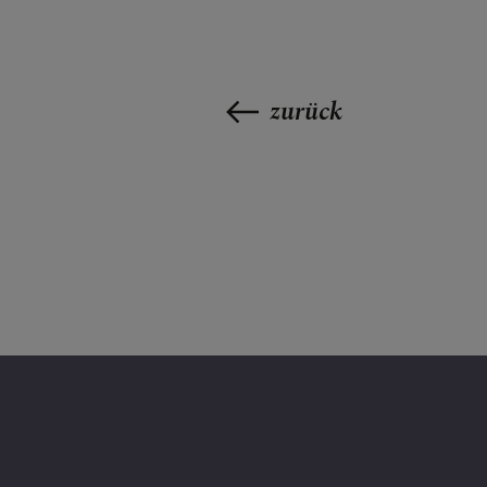
BESUCHEN &
zurück
FESTE & FEI
GRUPPEN & 
GOTTESDIE