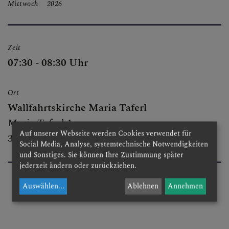
Mittwoch
2026
BESUCHEN & ERLEBEN
Zeit
FESTE & FEIERN
07:30 - 08:30 Uhr
Ort
GRUPPEN & RUNDEN
Wallfahrtskirche Maria Taferl
Maria Taferl 1
Auf unserer Webseite werden Cookies verwendet für
3672 Maria Taferl
Social Media, Analyse, systemtechnische Notwendigkeiten
GOTTESDIENSTORDNUN
und Sonstiges. Sie können Ihre Zustimmung später
G
jederzeit ändern oder zurückziehen.
Auswählen
...
Ablehnen
Annehmen
KIRCHENMUSIK