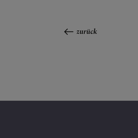
BESUCHEN &
zurück
FESTE & FEI
GRUPPEN & 
GOTTESDIE