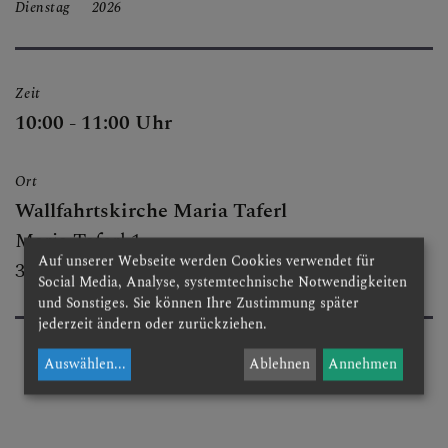
Dienstag
2026
BESUCHEN & ERLEBEN
Zeit
FESTE & FEIERN
10:00 - 11:00 Uhr
Ort
GRUPPEN & RUNDEN
Wallfahrtskirche Maria Taferl
Maria Taferl 1
Auf unserer Webseite werden Cookies verwendet für
3672 Maria Taferl
Social Media, Analyse, systemtechnische Notwendigkeiten
GOTTESDIENSTORDNUN
und Sonstiges. Sie können Ihre Zustimmung später
G
jederzeit ändern oder zurückziehen.
Auswählen
...
Ablehnen
Annehmen
KIRCHENMUSIK