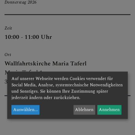
Donnerstag
2026
BESUCHEN & ERLEBEN
Zeit
FESTE & FEIERN
10:00 - 11:00 Uhr
Ort
GRUPPEN & RUNDEN
Wallfahrtskirche Maria Taferl
Maria Taferl 1
Auf unserer Webseite werden Cookies verwendet für
3672 Maria Taferl
Social Media, Analyse, systemtechnische Notwendigkeiten
GOTTESDIENSTORDNUN
und Sonstiges. Sie können Ihre Zustimmung später
G
jederzeit ändern oder zurückziehen.
Auswählen
...
Ablehnen
Annehmen
KIRCHENMUSIK