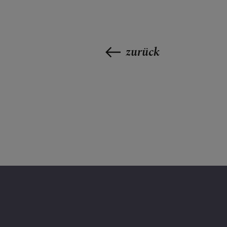
BESUCHEN &
zurück
FESTE & FEI
GRUPPEN & 
GOTTESDIE