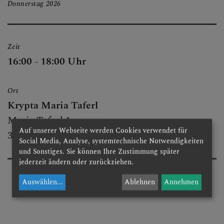
Donnerstag
2026
BESUCHEN & ERLEBEN
Zeit
FESTE & FEIERN
16:00 - 18:00 Uhr
Ort
GRUPPEN & RUNDEN
Krypta Maria Taferl
Maria Taferl 1
Auf unserer Webseite werden Cookies verwendet für
3672 Maria Taferl
Social Media, Analyse, systemtechnische Notwendigkeiten
GOTTESDIENSTORDNUN
und Sonstiges. Sie können Ihre Zustimmung später
G
jederzeit ändern oder zurückziehen.
Auswählen
...
Ablehnen
Annehmen
KIRCHENMUSIK