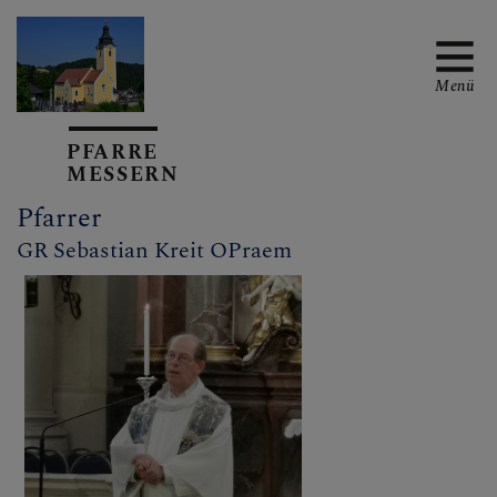
Menü
PFARRE
MESSERN
TERMINE
Pfarrer
GR Sebastian Kreit OPraem
PFARRTEAM
Pfarrer
Pfarrgemeinderat und
Pfarrkirchenrat
Minis