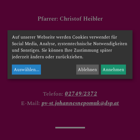
PFARRTEAM
Pfarrer: Christof Heibler
UNSERE PFARREN
Pfarrsekretärin: Claudia Dolezal
Auf unserer Webseite werden Cookies verwendet für
Social Media, Analyse, systemtechnische Notwendigkeiten
Krankenstandsvertretung: Claudia Hiesberger
und Sonstiges. Sie können Ihre Zustimmung später
jederzeit ändern oder zurückziehen.
SAKRAMENTE
Prinzersdorfer Straße 1
Auswählen
...
Ablehnen
Annehmen
3388 Markersdorf
Telefon:
02749/2372
E-Mail:
pv-st.johannesnepomuk@dsp.at