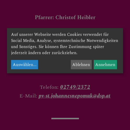
PFARRTEAM
Pfarrer: Christof Heibler
UNSERE PFARREN
Pfarrsekretärin: Claudia Dolezal
Auf unserer Webseite werden Cookies verwendet für
Social Media, Analyse, systemtechnische Notwendigkeiten
Krankenstandsvertretung: Claudia Hiesberger
und Sonstiges. Sie können Ihre Zustimmung später
jederzeit ändern oder zurückziehen.
SAKRAMENTE
Prinzersdorfer Straße 1
Auswählen
...
Ablehnen
Annehmen
3388 Markersdorf
Telefon:
02749/2372
E-Mail:
pv-st.johannesnepomuk@dsp.at