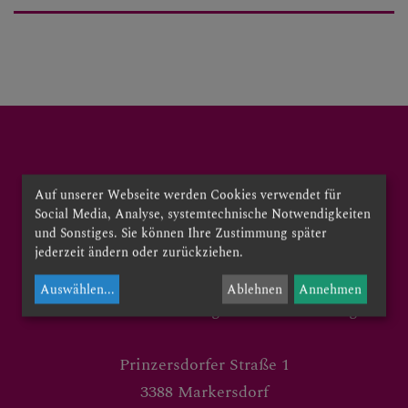
PFARRTEAM
UNSERE PFARREN
SAKRAMENTE
Auf unserer Webseite werden Cookies verwendet für
Social Media, Analyse, systemtechnische Notwendigkeiten
Pfarrer: Christof Heibler
und Sonstiges. Sie können Ihre Zustimmung später
jederzeit ändern oder zurückziehen.
Pfarrsekretärin: Claudia Dolezal
Auswählen
...
Ablehnen
Annehmen
Krankenstandsvertretung: Claudia Hiesberger
Prinzersdorfer Straße 1
3388 Markersdorf