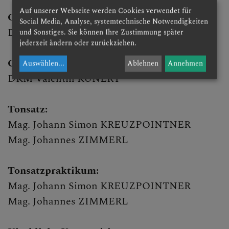
Auf unserer Webseite werden Cookies verwendet für
Chorpraxis:
Social Media, Analyse, systemtechnische Notwendigkeiten
DKM Valentin KUNERT
und Sonstiges. Sie können Ihre Zustimmung später
jederzeit ändern oder zurückziehen.
Gregorianischer Choral:
Auswählen
...
Ablehnen
Annehmen
DKM Valentin KUNERT
Tonsatz:
Mag. Johann Simon KREUZPOINTNER
Mag. Johannes ZIMMERL
Tonsatzpraktikum:
Mag. Johann Simon KREUZPOINTNER
Mag. Johannes ZIMMERL