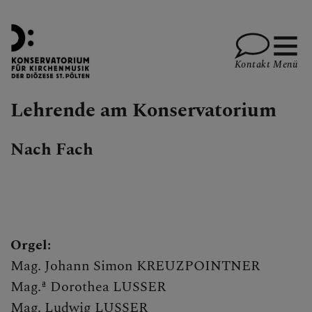
Kontakt
Menü
Lehrende am Konservatorium
LEHRENDE
Nach Fach
Nach Alphabet
Nach Fach
Orgel:
STUDIUM
Mag. Johann Simon KREUZPOINTNER
Mag.ª Dorothea LUSSER
Mag. Ludwig LUSSER