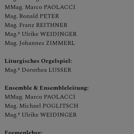
KONSERVATORIUM
MMag. Marco PAOLACCI
Mag. Ronald PETER
Mag. Franz REITHNER
AKTUELL
Mag.ª Ulrike WEIDINGER
Mag. Johannes ZIMMERL
INTERN
Liturgisches Orgelspiel:
Mag.ª Dorothea LUSSER
Ensemble & Ensembleleitung:
MMag. Marco PAOLACCI
Mag. Michael POGLITSCH
Mag.ª Ulrike WEIDINGER
Formenlehre: