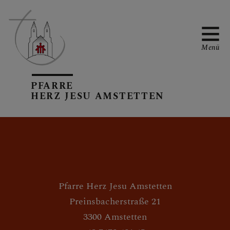
Menü
PFARRE
PFARRTEAM
HERZ JESU AMSTETTEN
PFARRKIRCHE
Pfarre Herz Jesu Amstetten
GRUPPEN IN DER
Preinsbacherstraße 21
PFARRE
3300 Amstetten