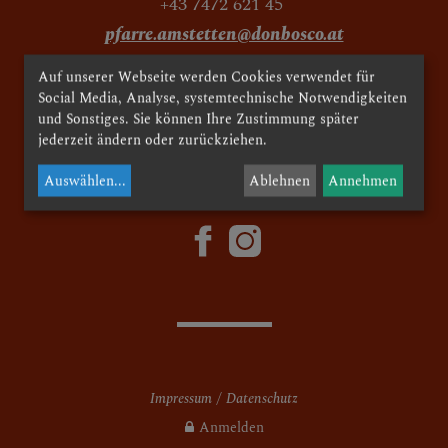
Senioren
+43 7472 621 45
pfarre.amstetten@donbosco.at
Katholisches Bildungswerk
Auf unserer Webseite werden Cookies verwendet für
Jungschar
facebook
Social Media, Analyse, systemtechnische Notwendigkeiten
und Sonstiges. Sie können Ihre Zustimmung später
Pfadfinder
jederzeit ändern oder zurückziehen.
© 2024 Pfarre Herz Jesu Amstetten
Ehemalige
Auswählen
...
Ablehnen
Annehmen
KiKi Kinderkirchen Team
PfarrblattausträgerInnen
LektorInnen, MesnerInnen,
KommunionspenderInnen
Ministranten
Impressum
Datenschutz
Feste und Feiern Team
Anmelden