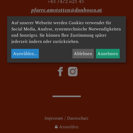
+43 7472 621 45
pfarre.amstetten@donbosco.at
MESSZEITEN
Auf unserer Webseite werden Cookies verwendet für
facebook
Social Media, Analyse, systemtechnische Notwendigkeiten
und Sonstiges. Sie können Ihre Zustimmung später
KIRCHEN UND
jederzeit ändern oder zurückziehen.
© 2024 Pfarre Herz Jesu Amstetten
PFARRLICHE
Auswählen
...
Ablehnen
Annehmen
EINRICHTUNGEN
Agathakirche
Herz Jesu Kirche
Ybbsheim
JA Don Bosco Heim
Impressum
Datenschutz
Don Bosco Spielplatz
Anmelden