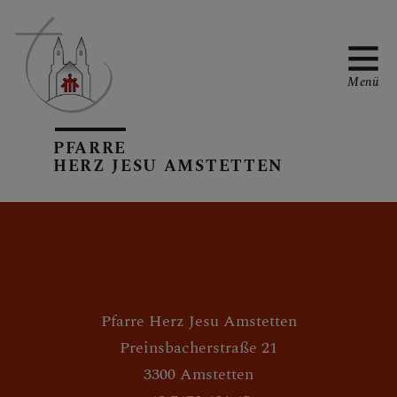
Menü
PFARRE
PFARRTEAM
HERZ JESU AMSTETTEN
PFARRKIRCHE
Pfarre Herz Jesu Amstetten
GRUPPEN IN DER
Preinsbacherstraße 21
PFARRE
3300 Amstetten