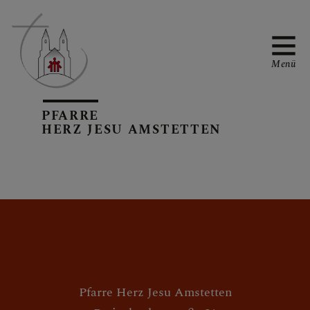
Menü
PFARRE
PFARRTEAM
HERZ JESU AMSTETTEN
Priester
Sekretariat
Pfarrgemeinderat
Pfarrkirchenrat
Pastoralassistentin
Pfarre Herz Jesu Amstetten