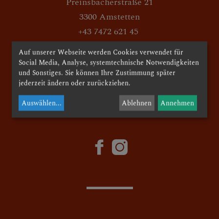
Preinsbacherstraße 21
3300 Amstetten
PFARRKIRCHE
+43 7472 621 45
pfarre.amstetten@donbosco.at
Auf unserer Webseite werden Cookies verwendet für
Social Media, Analyse, systemtechnische Notwendigkeiten
GRUPPEN IN DER
und Sonstiges. Sie können Ihre Zustimmung später
facebook
PFARRE
jederzeit ändern oder zurückziehen.
Auswählen
...
Ablehnen
Annehmen
© 2024 Pfarre Herz Jesu Amstetten
MESSZEITEN
KIRCHEN UND
PFARRLICHE
EINRICHTUNGEN