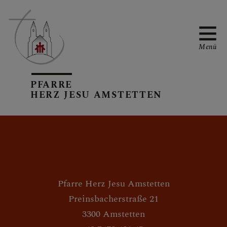
Menü
PFARRE
PFARRTEAM
HERZ JESU AMSTETTEN
PFARRKIRCHE
Pfarre Herz Jesu Amstetten
GRUPPEN IN DER
Preinsbacherstraße 21
PFARRE
3300 Amstetten