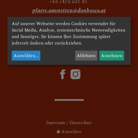
+43 7472 621 45
pfarre.amstetten@donbosco.at
MESSZEITEN
Auf unserer Webseite werden Cookies verwendet für
facebook
Social Media, Analyse, systemtechnische Notwendigkeiten
und Sonstiges. Sie können Ihre Zustimmung später
KIRCHEN UND
jederzeit ändern oder zurückziehen.
© 2024 Pfarre Herz Jesu Amstetten
PFARRLICHE
Auswählen
...
Ablehnen
Annehmen
EINRICHTUNGEN
Agathakirche
Herz Jesu Kirche
Geschichte der Kirche
Ausstattung der Kirche
Impressum
Datenschutz
Orgel in der Kirche
Anmelden