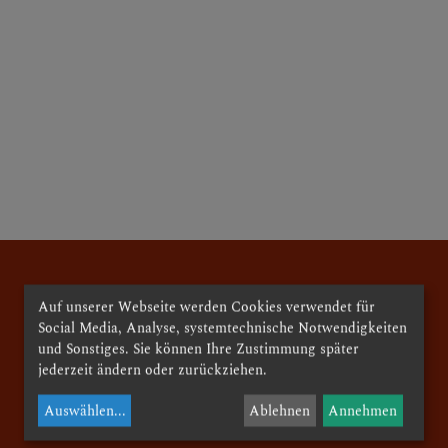
D PFARRLICHE EINRI
E
Auf unserer Webseite werden Cookies verwendet für
Social Media, Analyse, systemtechnische Notwendigkeiten
und Sonstiges. Sie können Ihre Zustimmung später
HE GRUPPEN IN DER P
jederzeit ändern oder zurückziehen.
Pfarre Herz Jesu Amstetten
Preinsbacherstraße 21
Auswählen
...
Ablehnen
Annehmen
3300 Amstetten