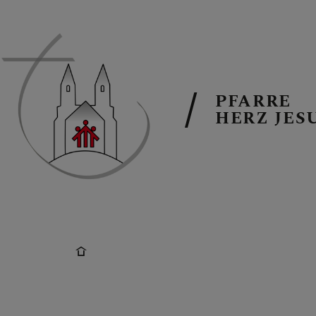
PFARRE
HERZ JES
PFARRTEAM
PFARRKIRCH
GRUPPEN IN