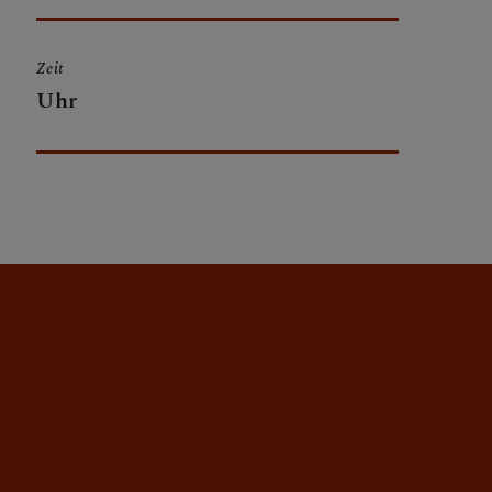
Zeit
Uhr
CHTUNGEN
FARRE