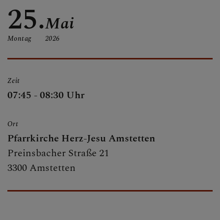
25.
Mai
MESSZEITEN
Montag
2026
KIRCHEN UND
PFARRLICHE
Zeit
EINRICHTUNGEN
07:45 - 08:30 Uhr
Ort
SAKRAMENTE
Pfarrkirche Herz-Jesu Amstetten
Preinsbacher Straße 21
3300 Amstetten
MUSIKALISCHE
GRUPPEN IN DER
PFARRE