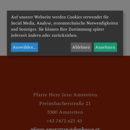
Auf unserer Webseite werden Cookies verwendet für
AKTUELLE BERICHTE
Social Media, Analyse, systemtechnische Notwendigkeiten
und Sonstiges. Sie können Ihre Zustimmung später
jederzeit ändern oder zurückziehen.
zurück
UNSERE AKTIVITÄTEN
Auswählen
...
Ablehnen
Annehmen
Pfarre Herz Jesu Amstetten
Preinsbacherstraße 21
3300 Amstetten
+43 7472 621 45
pfarre.amstetten@donbosco.at