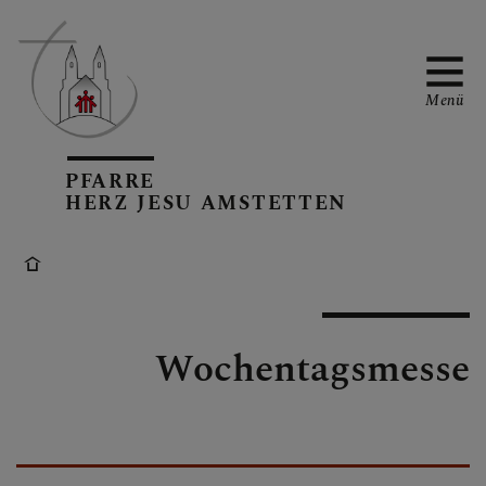
Menü
PFARRE
PFARRTEAM
HERZ JESU AMSTETTEN
PFARRKIRCHE
Wochentagsmesse
GRUPPEN IN DER
PFARRE