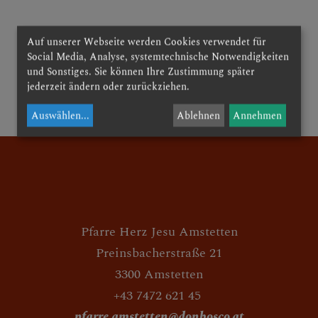
Auf unserer Webseite werden Cookies verwendet für
AKTUELLE BERICHTE
Social Media, Analyse, systemtechnische Notwendigkeiten
und Sonstiges. Sie können Ihre Zustimmung später
jederzeit ändern oder zurückziehen.
zurück
UNSERE AKTIVITÄTEN
Auswählen
...
Ablehnen
Annehmen
Pfarre Herz Jesu Amstetten
Preinsbacherstraße 21
3300 Amstetten
+43 7472 621 45
pfarre.amstetten@donbosco.at