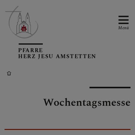
Menü
PFARRE
PFARRTEAM
HERZ JESU AMSTETTEN
PFARRKIRCHE
Wochentagsmesse
GRUPPEN IN DER
PFARRE