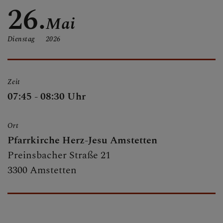
26.
Mai
MESSZEITEN
Dienstag
2026
KIRCHEN UND
PFARRLICHE
Zeit
EINRICHTUNGEN
07:45 - 08:30 Uhr
Ort
SAKRAMENTE
Pfarrkirche Herz-Jesu Amstetten
Preinsbacher Straße 21
3300 Amstetten
MUSIKALISCHE
GRUPPEN IN DER
PFARRE