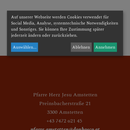
Auf unserer Webseite werden Cookies verwendet für
AKTUELLE BERICHTE
Social Media, Analyse, systemtechnische Notwendigkeiten
und Sonstiges. Sie können Ihre Zustimmung später
jederzeit ändern oder zurückziehen.
zurück
UNSERE AKTIVITÄTEN
Auswählen
...
Ablehnen
Annehmen
Pfarre Herz Jesu Amstetten
Preinsbacherstraße 21
3300 Amstetten
+43 7472 621 45
pfarre.amstetten@donbosco.at