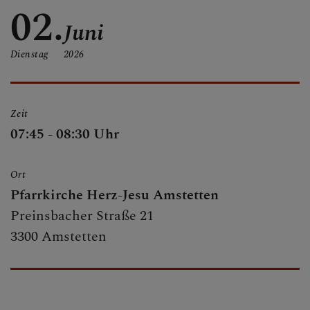
02.
Juni
MESSZEITEN
Dienstag
2026
KIRCHEN UND
PFARRLICHE
Zeit
EINRICHTUNGEN
07:45 - 08:30 Uhr
Ort
SAKRAMENTE
Pfarrkirche Herz-Jesu Amstetten
Preinsbacher Straße 21
3300 Amstetten
MUSIKALISCHE
GRUPPEN IN DER
PFARRE