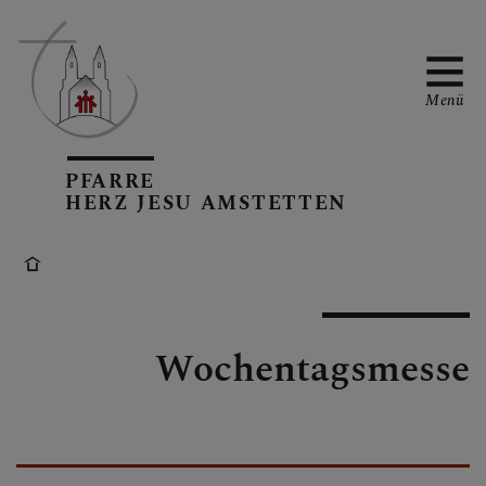
Menü
PFARRE
PFARRTEAM
HERZ JESU AMSTETTEN
PFARRKIRCHE
Wochentagsmesse
GRUPPEN IN DER
PFARRE