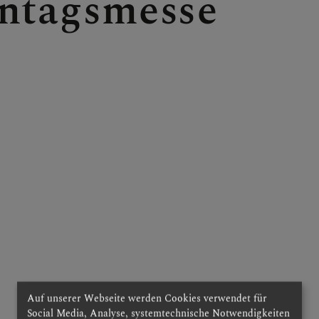
ntagsmesse
D PFARRLICHE EINRI
E
HE GRUPPEN IN DER P
Auf unserer Webseite werden Cookies verwendet für
Social Media, Analyse, systemtechnische Notwendigkeiten