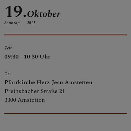
19.
Oktober
MESSZEITEN
Sonntag
2025
KIRCHEN UND
PFARRLICHE
Zeit
EINRICHTUNGEN
09:30 - 10:30 Uhr
Ort
SAKRAMENTE
Pfarrkirche Herz-Jesu Amstetten
Preinsbacher Straße 21
3300 Amstetten
MUSIKALISCHE
GRUPPEN IN DER
PFARRE