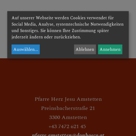
Auf unserer Webseite werden Cookies verwendet für
AKTUELLE BERICHTE
Social Media, Analyse, systemtechnische Notwendigkeiten
und Sonstiges. Sie können Ihre Zustimmung später
jederzeit ändern oder zurückziehen.
zurück
UNSERE AKTIVITÄTEN
Auswählen
...
Ablehnen
Annehmen
Pfarre Herz Jesu Amstetten
Preinsbacherstraße 21
3300 Amstetten
+43 7472 621 45
pfarre.amstetten@donbosco.at