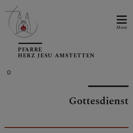
Menü
PFARRE
PFARRTEAM
HERZ JESU AMSTETTEN
PFARRKIRCHE
Gottesdienst
GRUPPEN IN DER
PFARRE