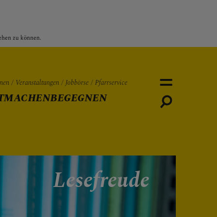
sehen zu können.
nen
Veranstaltungen
Jobbörse
Pfarrservice
TMACHEN
BEGEGNEN
Personen
Veranstaltungen
Jobbö
Lesefreude