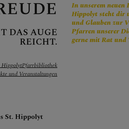
REUDE
In unserem neuen 
Hippolyt steht dir
und Glauben zur Ve
IT DAS AUGE
Pfarren unserer Diö
che in der Kirche
gerne mit Rat und 
REICHT.
acht der Kirchen
 Hippolyt
Pfarrbibliothek
ekte und Veranstaltungen
l. Hippolyt
 St. Hippolyt
- & Denkmalpflege