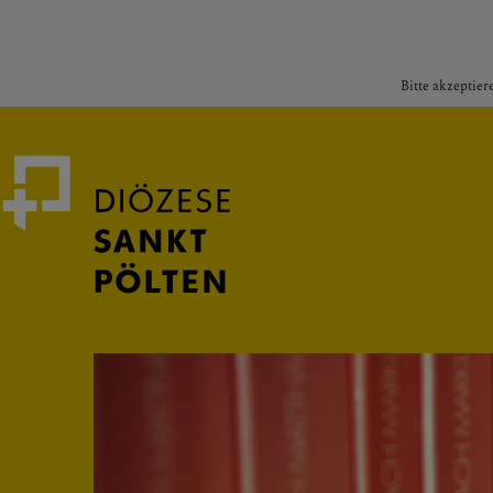
Bitte akzeptier
Medienportal
Bischof