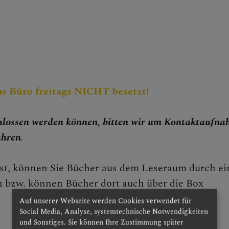
he Begleitung
CHEN
s Büro freitags NICHT besetzt!
NEN
chlossen werden können, bitten wir um Kontaktaufna
ahren
.
st, können Sie Bücher aus dem Leseraum durch e
 bzw. können Bücher dort auch über die Box
Auf unserer Webseite werden Cookies verwendet für
Social Media, Analyse, systemtechnische Notwendigkeiten
und Sonstiges. Sie können Ihre Zustimmung später