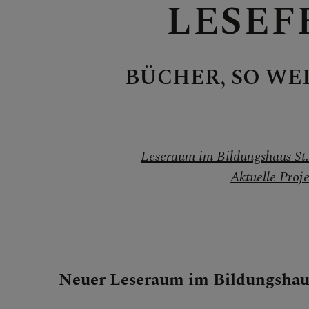
LESEF
Pilgern
BÜCHER, SO WE
Jugendli
Lange N
Leseraum im Bildungshaus St.
Aktuelle Proj
Dom & H
Neuer Leseraum im Bildungshaus
Kirchen