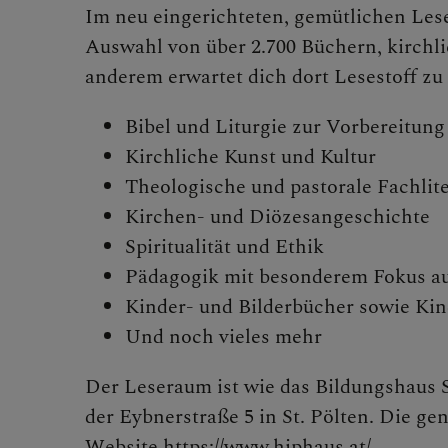
Im neu eingerichteten, gemütlichen Lese
Auswahl von über 2.700 Büchern, kirchl
Lesefre
anderem erwartet dich dort Lesestoff z
Bibel und Liturgie zur Vorbereitung
Exerziti
Kirchliche Kunst und Kultur
Theologische und pastorale Fachlite
Kirchen- und Diözesangeschichte
Spiritualität und Ethik
Seelisch
Pädagogik mit besonderem Fokus au
Kinder- und Bilderbücher sowie Ki
Und noch vieles mehr
Bibelga
Der Leseraum ist wie das Bildungshaus St
der Eybnerstraße 5 in St. Pölten. Die ge
Website
https://www.hiphaus.at/
.