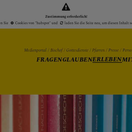
Zustimmung erforderlich!
en Sie
Cookies von "hubspot"
und
laden Sie die Seite neu
, um diesen Inhalt 
Medienportal
Bischof
Gottesdienste
Pfarren
Presse
Perso
ERLEBEN
FRAGEN
GLAUBEN
MI
Gottesdienste
Pfarren
Presse