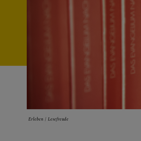
FRAGE
GLAUB
ERLEB
Erleben
Lesefreude