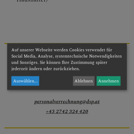
Begegnungstage
Seelsorge
Bischof
Personen
Auf unserer Webseite werden Cookies verwendet für
Personalverrechnung
Social Media, Analyse, systemtechnische Notwendigkeiten
und Sonstiges. Sie können Ihre Zustimmung später
Diözesane Verwaltung
jederzeit ändern oder zurückziehen.
Domplatz 1
Ordinariatskanzlei
Auswählen
...
Ablehnen
Annehmen
3100 St. Pölten
Wirtschafts- &
Personalmanagement
personalverrechnung@dsp.at
+43 2742 324 420
Abteilungen
Kommunikation