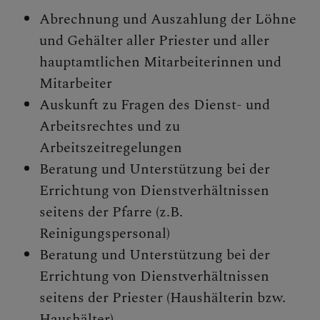
Personen
Abrechnung und Auszahlung der Löhne
Veranstaltungen
und Gehälter aller Priester und aller
Jobbörse
hauptamtlichen Mitarbeiterinnen und
Pfarrservice
Mitarbeiter
Auskunft zu Fragen des Dienst- und
Arbeitsrechtes und zu
Arbeitszeitregelungen
FRAGEN
Beratung und Unterstützung bei der
Errichtung von Dienstverhältnissen
GLAUBEN
seitens der Pfarre (z.B.
ERLEBEN
Reinigungspersonal)
Beratung und Unterstützung bei der
MITMACHEN
Errichtung von Dienstverhältnissen
seitens der Priester (Haushälterin bzw.
BEGEGNEN
Haushälter)