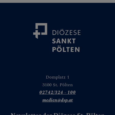
Kirchenmusik
Museum &
Denkmalpflege
Erwachsenenbildu
ng
Schule &
Hochschule
Pastorales
Personal
Domplatz 1
3100 St. Pölten
Pfarren &
Lebenswelten
02742/324 - 100
medien@dsp.at
Archiv &
Matriken