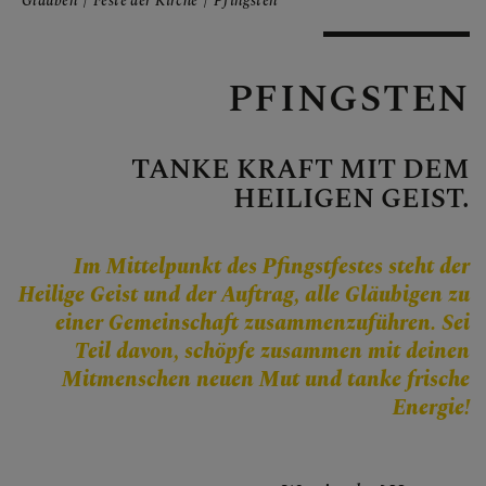
Personen
Glauben
Feste der Kirche
Pfingsten
Veranstaltungen
Jobbörse
PFINGSTEN
Pfarrservice
TANKE KRAFT MIT DEM
HEILIGEN GEIST.
FRAGEN
Im Mittelpunkt des Pfingstfestes steht der
GLAUBEN
Heilige Geist und der Auftrag, alle Gläubigen zu
einer Gemeinschaft zusammenzuführen. Sei
Kirche im Dialog
Teil davon, schöpfe zusammen mit deinen
Mitmenschen neuen Mut und tanke frische
Glaubensinhalte
Energie!
Bibel