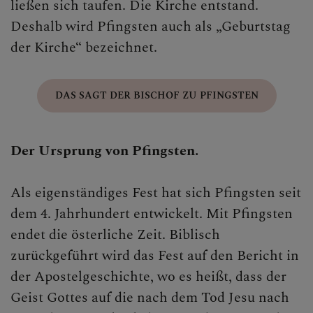
ließen sich taufen. Die Kirche entstand.
Ostern
Deshalb wird Pfingsten auch als „Geburtstag
der Kirche“ bezeichnet.
Pfingsten
Maria Himmelfahrt
DAS SAGT DER BISCHOF ZU PFINGSTEN
Allerheiligen/Allerseelen
ERLEBEN
Der Ursprung von Pfingsten.
MITMACHEN
Als eigenständiges Fest hat sich Pfingsten seit
dem 4. Jahrhundert entwickelt. Mit Pfingsten
BEGEGNEN
endet die österliche Zeit. Biblisch
zurückgeführt wird das Fest auf den Bericht in
der Apostelgeschichte, wo es heißt, dass der
Geist Gottes auf die nach dem Tod Jesu nach