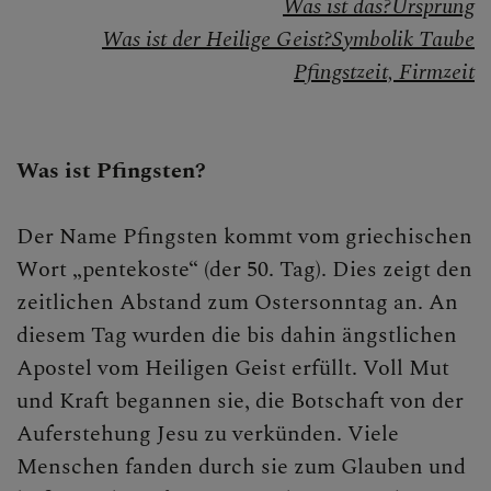
Was ist das?
Ursprung
Gebet
Was ist der Heilige Geist?
Symbolik Taube
Pfingstzeit, Firmzeit
Sakramente
Liturgie
Was ist Pfingsten?
Feste der Kirche
Christi Himmelfahrt
Der Name Pfingsten kommt vom griechischen
Wort „pentekoste“ (der 50. Tag). Dies zeigt den
Advent
zeitlichen Abstand zum Ostersonntag an. An
Weihnachten
diesem Tag wurden die bis dahin ängstlichen
Apostel vom Heiligen Geist erfüllt. Voll Mut
Aschermittwoch
und Kraft begannen sie, die Botschaft von der
Fastenzeit
Auferstehung Jesu zu verkünden. Viele
Menschen fanden durch sie zum Glauben und
Karwoche