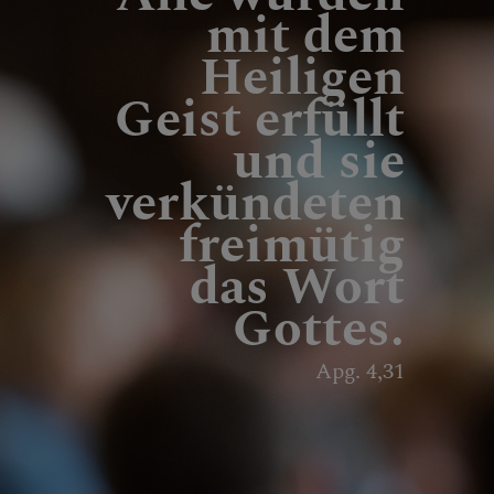
mit dem
Heiligen
Geist erfüllt
und sie
verkündeten
freimütig
das Wort
Gottes.
Apg. 4,31