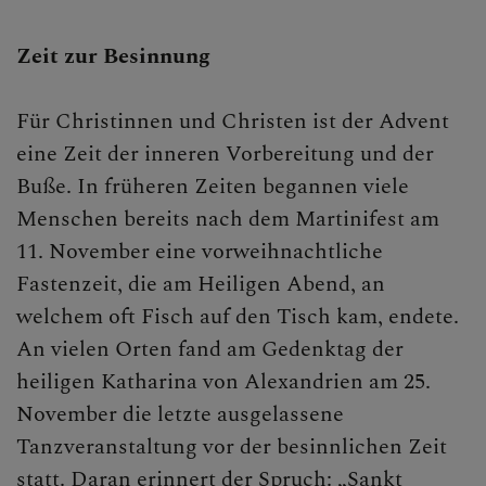
Ostern
Zeit zur Besinnung
Pfingsten
Für Christinnen und Christen ist der Advent
Maria Himmelfahrt
eine Zeit der inneren Vorbereitung und der
Allerheiligen/Allerseelen
Buße. In früheren Zeiten begannen viele
Menschen bereits nach dem Martinifest am
ERLEBEN
11. November eine vorweihnachtliche
Fastenzeit, die am Heiligen Abend, an
MITMACHEN
welchem oft Fisch auf den Tisch kam, endete.
BEGEGNEN
An vielen Orten fand am Gedenktag der
heiligen Katharina von Alexandrien am 25.
November die letzte ausgelassene
Tanzveranstaltung vor der besinnlichen Zeit
statt. Daran erinnert der Spruch: „Sankt