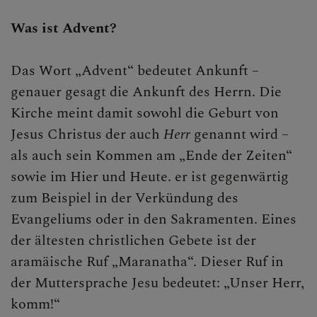
Gebet
Was ist Advent?
Sakramente
Das Wort „Advent“ bedeutet Ankunft –
Liturgie
genauer gesagt die Ankunft des Herrn. Die
Kirche meint damit sowohl die Geburt von
Feste der Kirche
Jesus Christus der auch
Herr
genannt wird –
Christi Himmelfahrt
als auch sein Kommen am „Ende der Zeiten“
sowie im Hier und Heute. er ist gegenwärtig
Advent
zum Beispiel in der Verkündung des
Weihnachten
Evangeliums oder in den Sakramenten. Eines
Aschermittwoch
der ältesten christlichen Gebete ist der
aramäische Ruf „Maranatha“. Dieser Ruf in
Fastenzeit
der Muttersprache Jesu bedeutet: „Unser Herr,
komm!“
Karwoche