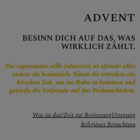
Personen
Veranstaltungen
ADVENT
Jobbörse
Pfarrservice
BESINN DICH AUF DAS, WAS
WIRKLICH ZÄHLT.
Die sogenannte stille Jahreszeit ist oftmals alles
FRAGEN
andere als besinnlich. Nimm dir trotzdem ein
bisschen Zeit, um zur Ruhe zu kommen und
GLAUBEN
genieße die Vorfreude auf das Weihnachtsfest.
Kirche im Dialog
Was ist das?
Zeit zur Besinnung
Ursprung
Glaubensinhalte
Religiöses Brauchtum
Bibel