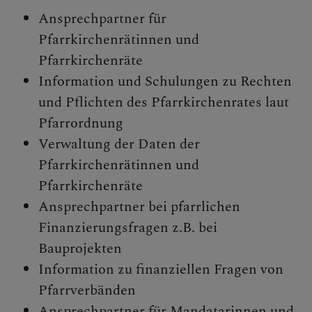
Personen
Ansprechpartner für
Veranstaltungen
Pfarrkirchenrätinnen und
Jobbörse
Pfarrkirchenräte
Pfarrservice
Information und Schulungen zu Rechten
und Pflichten des Pfarrkirchenrates laut
Pfarrordnung
Verwaltung der Daten der
FRAGEN
Pfarrkirchenrätinnen und
Pfarrkirchenräte
GLAUBEN
Ansprechpartner bei pfarrlichen
ERLEBEN
Finanzierungsfragen z.B. bei
Bauprojekten
MITMACHEN
Information zu finanziellen Fragen von
Pfarrverbänden
BEGEGNEN
Ansprechpartner für Mandatarinnen und