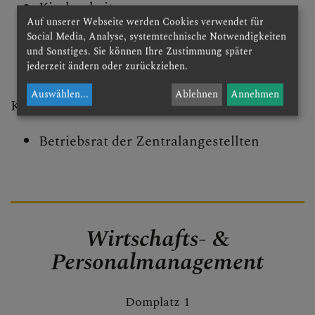
Kirchenbeitrag
Medienplattform
Auf unserer Webseite werden Cookies verwendet für
Facility Management & Einkauf
Social Media, Analyse, systemtechnische Notwendigkeiten
Kontakt
Personalverrechnung
und Sonstiges. Sie können Ihre Zustimmung später
jederzeit ändern oder zurückziehen.
Caritas St. Pölten & NÖ-West
Auswählen
...
Ablehnen
Annehmen
Kontaktstelle für:
Familie
Betriebsrat der Zentralangestellten
Presse und Aktuelles
Gewalt & Missbrauch
Wirtschafts- &
Personalmanagement
Domplatz 1