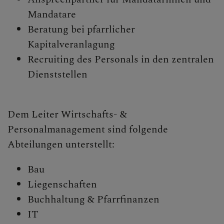
Mandatare
Begegnungstage
Beratung bei pfarrlicher
Seelsorge
Kapitalveranlagung
Recruiting des Personals in den zentralen
Bischof
Dienststellen
Personen
Diözesane Verwaltung
Dem Leiter Wirtschafts- &
Personalmanagement sind folgende
Ordinariatskanzlei
Abteilungen unterstellt:
Wirtschafts- &
Personalmanagement
Bau
Liegenschaften
Abteilungen
Buchhaltung & Pfarrfinanzen
Pfarren
IT