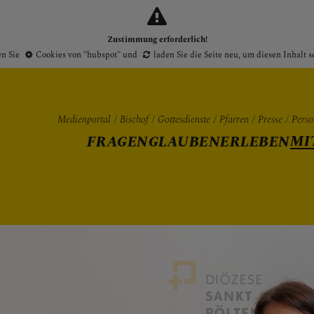
Zustimmung erforderlich!
en Sie
Cookies von "hubspot"
und
laden Sie die Seite neu
, um diesen Inhalt 
Medienportal
Bischof
Gottesdienste
Pfarren
Presse
Perso
MI
FRAGEN
GLAUBEN
ERLEBEN
Gottesdienste
Pfarren
Presse