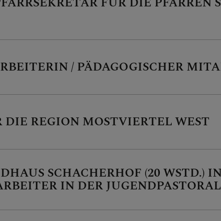
PFARRSEKRETÄR FÜR DIE PFARREN 
iten
akurse
RBEITERIN / PÄDAGOGISCHER MITA
 DIE REGION MOSTVIERTEL WEST
orale Berufe
DHAUS SCHACHERHOF (20 WSTD.) I
RBEITER IN DER JUGENDPASTORAL (
on werden