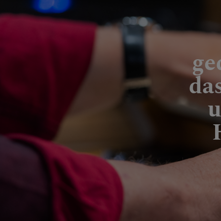
Schöpfu
ge
da
BEGEG
u