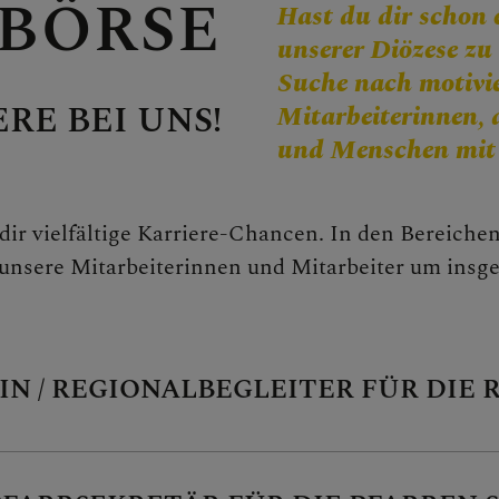
BBÖRSE
Hast du dir schon 
CHEN
unserer Diözese zu
Suche nach motivi
RE BEI UNS!
Mitarbeiterinnen, 
und Menschen mit R
g
t dir vielfältige Karriere-Chancen. In den Bereich
unsere Mitarbeiterinnen und Mitarbeiter um ins
ntritt
N / REGIONALBEGLEITER FÜR DIE 
r