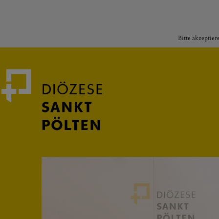
Bitte akzeptier
Medienportal
Bischof