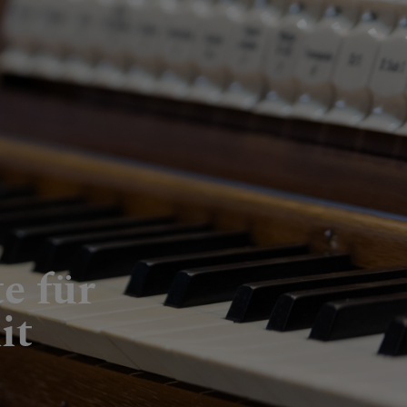
e für
it