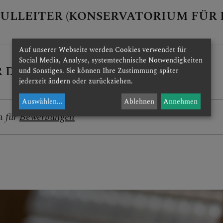
HULLEITER (KONSERVATORIUM FÜR
stranten
Auf unserer Webseite werden Cookies verwendet für
Social Media, Analyse, systemtechnische Notwendigkeiten
örse
 DIE REGION MOSTVIERTEL OST
und Sonstiges. Sie können Ihre Zustimmung später
jederzeit ändern oder zurückziehen.
Auswählen
...
Ablehnen
Annehmen
beitrag
n für
Bewerbungen
er Prozess
osenfond