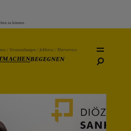
sehen zu können.
nen
Veranstaltungen
Jobbörse
Pfarrservice
TMACHEN
BEGEGNEN
Personen
Veranstaltungen
Jobbö