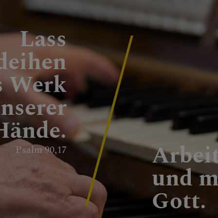
ng
Lass
deihen
s Werk
NEN
nserer
Hände.
Arbeit
Psalm 90,17
und m
Gott.