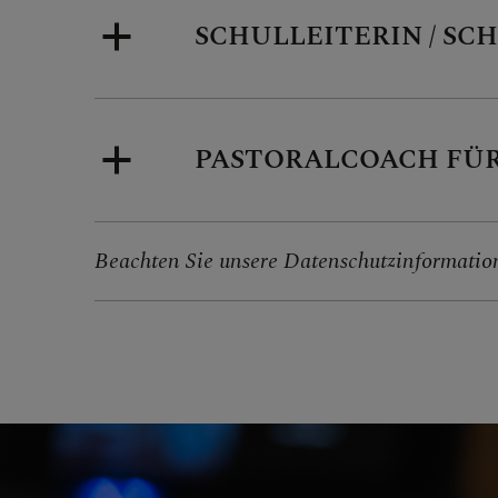
SCHULLEITERIN / SC
Mini
Jobb
PASTORALCOACH FÜR
Kirchen
Beachten Sie unsere Datenschutzinformatio
Synodal
Arbeitsl