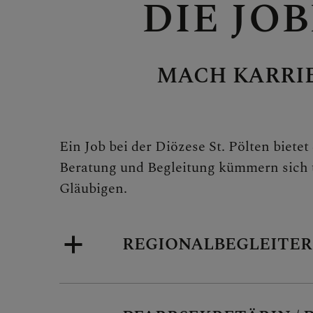
DIE JO
MITMA
MACH KARRIE
Berufun
Ein Job bei der Diözese St. Pölten biete
Beratung und Begleitung kümmern sich 
Wiederei
Gläubigen.
REGIONALBEGLEITERI
Startkla