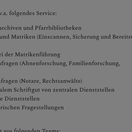
.a. folgendes Service:
N
rchiven und Pfarrbibliotheken
 und Matriken (Einscannen, Sicherung und Bereits
ei der Matrikenführung
EN
nfragen (Ahnenforschung, Familienforschung,
fragen (Notare, Rechtsanwälte)
em Schriftgut von zentralen Dienststellen
le Dienststellen
EN
orischen Fragestellungen
t aus folgenden Teams: