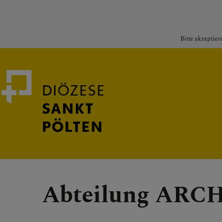
Bitte akzeptier
Medienportal
Bischof
Abteilung AR