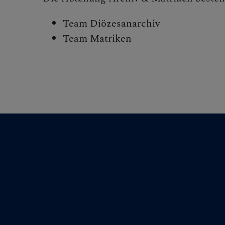
MITMA
Team Diözesanarchiv
Team Matriken
BEGEG
Begegnu
Seelsorg