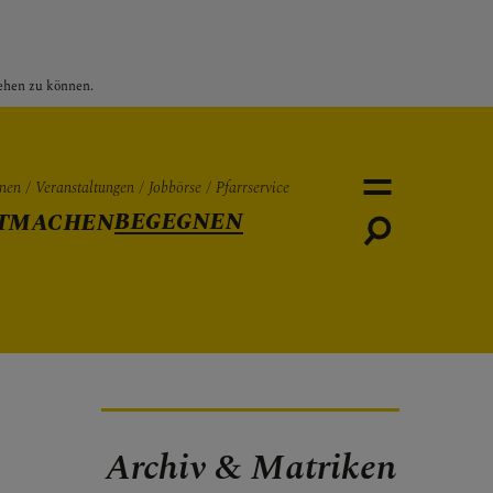
sehen zu können.
nen
Veranstaltungen
Jobbörse
Pfarrservice
BEGEGNEN
TMACHEN
Personen
Veranstaltungen
Jobbö
Archiv & Matriken