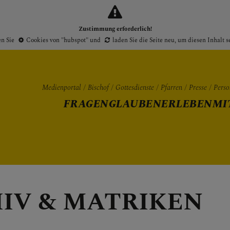
Zustimmung erforderlich!
en Sie
Cookies von "hubspot"
und
laden Sie die Seite neu
, um diesen Inhalt 
Medienportal
Bischof
Gottesdienste
Pfarren
Presse
Perso
FRAGEN
GLAUBEN
ERLEBEN
MI
Gottesdienste
Pfarren
Presse
CHIV & MATRIKEN