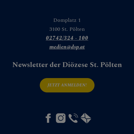
Domplatz 1
3100 St. Pölten
02742/324 - 100
n
medien@dsp.at
Newsletter der Diözese St. Pölten
ne Verwaltung
JETZT ANMELDEN!
nariatskanzlei
schafts- & Personalmanagem