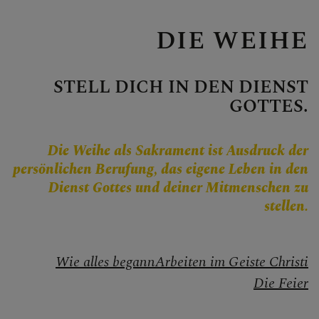
Personen
Veranstaltungen
DIE WEIHE
Jobbörse
Pfarrservice
STELL DICH IN DEN DIENST
GOTTES.
Die Weihe als Sakrament ist Ausdruck der
FRAGEN
persönlichen Berufung, das eigene Leben in den
Dienst Gottes und deiner Mitmenschen zu
GLAUBEN
stellen.
Kirche im Dialog
Wie alles begann
Arbeiten im Geiste Christi
Glaubensinhalte
Die Feier
Bibel