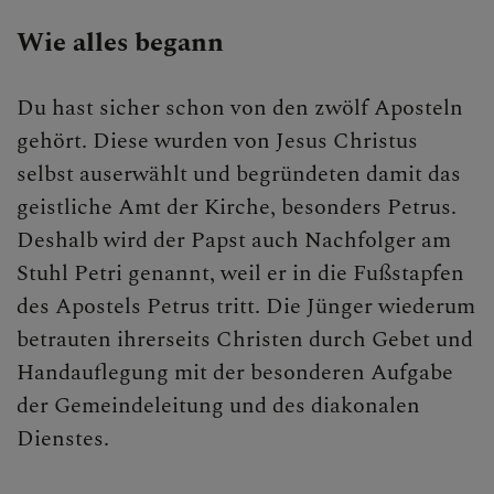
Gebet
Wie alles begann
Sakramente
Du hast sicher schon von den zwölf Aposteln
Taufe
gehört. Diese wurden von Jesus Christus
selbst auserwählt und begründeten damit das
Buße
geistliche Amt der Kirche, besonders Petrus.
Eucharistie
Deshalb wird der Papst auch Nachfolger am
Stuhl Petri genannt, weil er in die Fußstapfen
Firmung
des Apostels Petrus tritt. Die Jünger wiederum
Ehe
betrauten ihrerseits Christen durch Gebet und
Handauflegung mit der besonderen Aufgabe
Weihe
der Gemeindeleitung und des diakonalen
Krankensalbung
Dienstes.
Liturgie