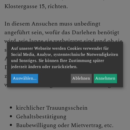
Klostergasse 15, richten.
In diesem Ansuchen muss unbedingt
angeführt sein, wofür das Darlehen benötigt
wird, wie lange sie verheiratet sind und ob sie
Auf unserer Webseite werden Cookies verwendet für
schon Kinder haben.
Social Media, Analyse, systemtechnische Notwendigkeiten
Auf Grund dieses Ansuchens wird dem
und Sonstiges. Sie können Ihre Zustimmung später
Darlehenbewerber ein Antragsformular
jederzeit ändern oder zurückziehen.
zugesandt. Dieses muss genau ausgefüllt
Auswählen
...
Ablehnen
Annehmen
werden. Als Beilage dazu werden benötigt:
kirchlicher Trauungsschein
Gehaltsbestätigung
Baubewilligung oder Mietvertrag, etc.