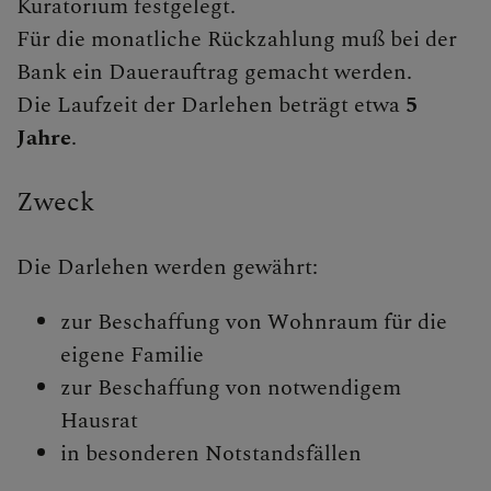
Kuratorium festgelegt.
Für die monatliche Rückzahlung muß bei der
Begegnungstage
Bank ein Dauerauftrag gemacht werden.
Seelsorge
Die Laufzeit der Darlehen beträgt etwa
5
Bischof
Jahre
.
Personen
Zweck
Diözesane Verwaltung
Die Darlehen werden gewährt:
Pfarren
zur Beschaffung von Wohnraum für die
Medienplattform
eigene Familie
Kontakt
zur Beschaffung von notwendigem
Hausrat
Caritas St. Pölten & NÖ-West
in besonderen Notstandsfällen
Familie