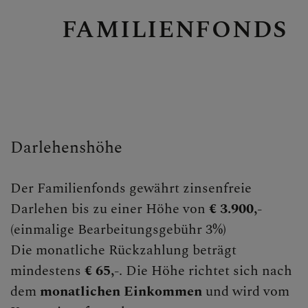
Personen
FAMILIENFONDS
Veranstaltungen
Jobbörse
Pfarrservice
Darlehenshöhe
FRAGEN
GLAUBEN
Der Familienfonds gewährt zinsenfreie
Darlehen bis zu einer Höhe von
€ 3.900,-
ERLEBEN
(einmalige Bearbeitungsgebühr 3%)
Die monatliche Rückzahlung beträgt
MITMACHEN
mindestens
€ 65,-
. Die Höhe richtet sich nach
dem
monatlichen Einkommen
und wird vom
BEGEGNEN