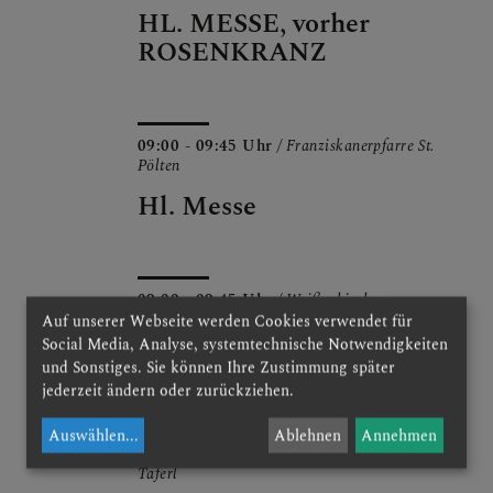
HL. MESSE, vorher
ROSENKRANZ
09:00 - 09:45 Uhr
/ Franziskanerpfarre St.
Pölten
Hl. Messe
09:00 - 09:45 Uhr
/ Weißenkirchen -
Pfarrkirche
Auf unserer Webseite werden Cookies verwendet für
Social Media, Analyse, systemtechnische Notwendigkeiten
Hl. Messe
und Sonstiges. Sie können Ihre Zustimmung später
jederzeit ändern oder zurückziehen.
Auswählen
...
Ablehnen
Annehmen
10:00 - 11:00 Uhr
/ Wallfahrtskirche Maria
Taferl