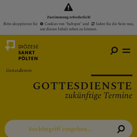
Zustimmung erforderlich!
Bitte akzeptieren Sie
Cookies von "hubspot"
und
laden Sie die Seite neu
,
um diesen Inhalt sehen zu können.
Gottesdienste
GOTTES­DIENSTE
Medienportal
zukünftige Termine
Bischof
Gottesdienste
Pfarren
Presse
suchen