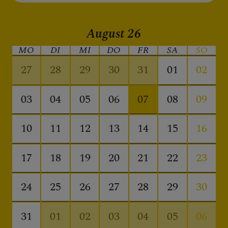
Personen
Veranstaltungen
August
26
Jobbörse
MO
DI
MI
DO
FR
SA
SO
Pfarrservice
27
28
29
30
31
01
02
03
04
05
06
08
09
07
FRAGEN
10
11
12
13
14
15
16
GLAUBEN
17
18
19
20
21
22
23
ERLEBEN
24
25
26
27
28
29
30
MITMACHEN
31
01
02
03
04
05
06
BEGEGNEN