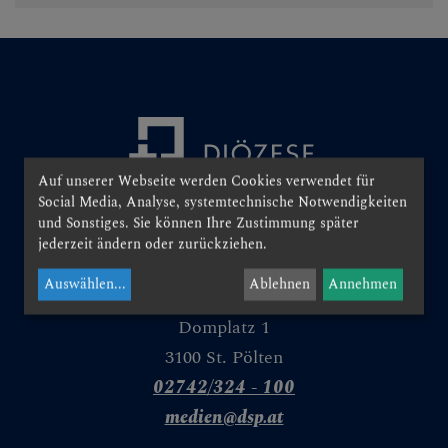
Personen
Veranstaltungen
Jobbörse
Pfarrservice
Auf unserer Webseite werden Cookies verwendet für
Social Media, Analyse, systemtechnische Notwendigkeiten
FRAGEN
und Sonstiges. Sie können Ihre Zustimmung später
jederzeit ändern oder zurückziehen.
GLAUBEN
Auswählen
...
Ablehnen
Annehmen
ERLEBEN
Domplatz 1
3100 St. Pölten
MITMACHEN
02742/324 - 100
medien@dsp.at
BEGEGNEN