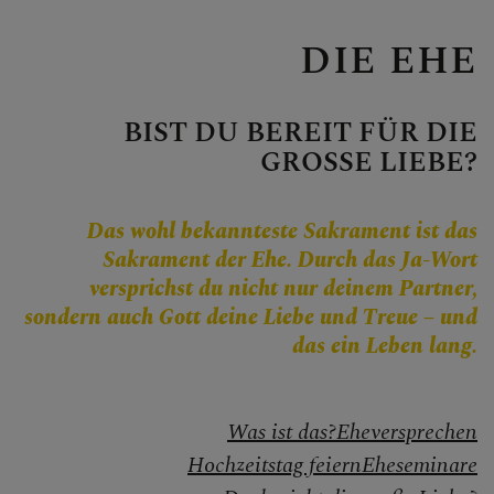
Personen
Veranstaltungen
DIE EHE
Jobbörse
Pfarrservice
BIST DU BEREIT FÜR DIE
GROSSE LIEBE?
Das wohl bekannteste Sakrament ist das
FRAGEN
Sakrament der Ehe. Durch das Ja-Wort
versprichst du nicht nur deinem Partner,
GLAUBEN
sondern auch Gott deine Liebe und Treue – und
das ein Leben lang.
Kirche im Dialog
Glaubensinhalte
Was ist das?
Eheversprechen
Bibel
Hochzeitstag feiern
Eheseminare