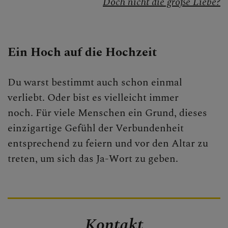
Doch nicht die große Liebe?
Gebet
Sakramente
Ein Hoch auf die Hochzeit
Taufe
Du warst bestimmt auch schon einmal
Buße
verliebt. Oder bist es vielleicht immer
Eucharistie
noch. Für viele Menschen ein Grund, dieses
Firmung
einzigartige Gefühl der Verbundenheit
entsprechend zu feiern und vor den Altar zu
Ehe
treten, um sich das Ja-Wort zu geben.
Weihe
Krankensalbung
Liturgie
Kontakt