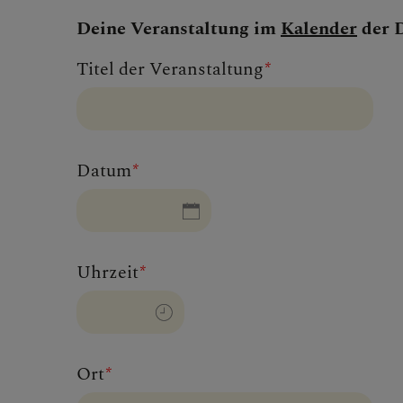
Deine Veranstaltung im
Kalender
der D
FRAGE
Homepage
Reference
Website
Titel der Veranstaltung
*
Datum
*
GLAUB
Uhrzeit
*
ERLEB
Ort
*