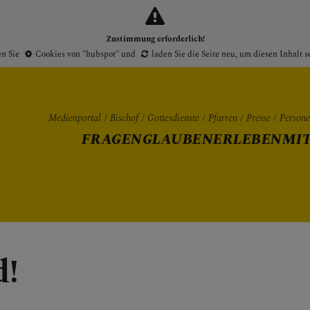
Zustimmung erforderlich!
en Sie
Cookies von "hubspot"
und
laden Sie die Seite neu
, um diesen Inhalt 
Medienportal
Bischof
Gottesdienste
Pfarren
Presse
Person
FRAGEN
GLAUBEN
ERLEBEN
MI
Gottesdienste
Pfarren
Presse
d!