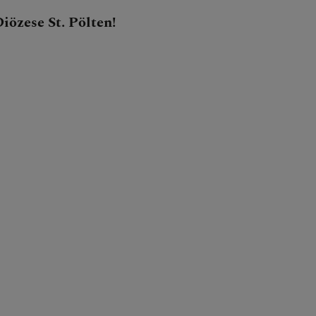
iözese St. Pölten!
N
EN
EN