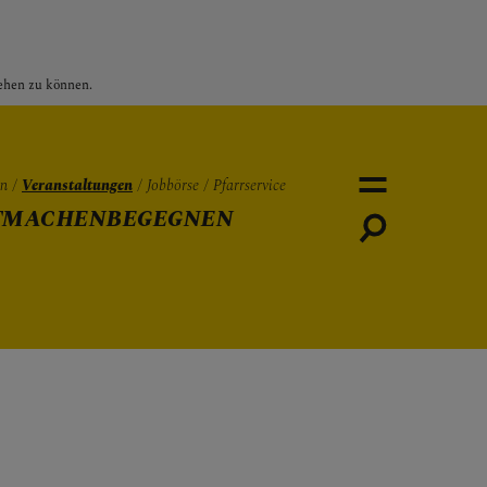
sehen zu können.
en
Veranstaltungen
Jobbörse
Pfarrservice
TMACHEN
BEGEGNEN
Personen
Veranstaltungen
Jobbö