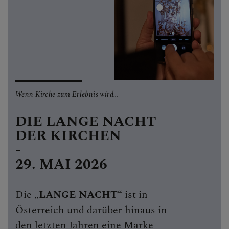
Personen
Veranstaltungen
Jobbörse
Pfarrservice
Wenn Kirche zum Erlebnis wird…
FRAGEN
DIE LANGE NACHT
DER KIRCHEN
GLAUBEN
-
29. MAI 2026
ERLEBEN
Pilgern
Die „
LANGE NACHT
“ ist in
Österreich und darüber hinaus in
Jugendliche in der Kirche
den letzten Jahren eine Marke