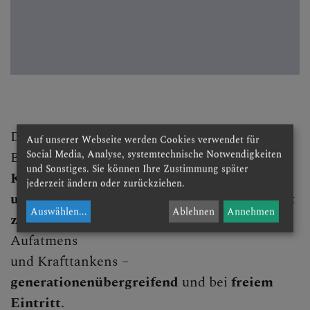
Die
LANGE NACHT DER KIRCHEN
soll es
Auf unserer Webseite werden Cookies verwendet für
Social Media, Analyse, systemtechnische Notwendigkeiten
Besuchern und Besucherinnen ermöglichen,
und Sonstiges. Sie können Ihre Zustimmung später
Kirche
jederzeit ändern oder zurückziehen.
und die christliche Kultur in großer Vielfalt
Auswählen
...
Ablehnen
Annehmen
zu erfahren
, als Zeit der Freude, des
Aufatmens
und Krafttankens –
generationenübergreifend
und bei
freiem
Eintritt
.