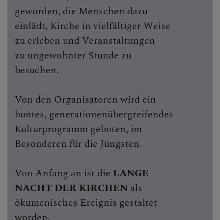
Lange Nacht der Kirchen
geworden, die Menschen dazu
einlädt, Kirche in vielfältiger Weise
Dom & Hl. Hippolyt
zu erleben und Veranstaltungen
Kirchen- & Denkmalpflege
zu ungewohnter Stunde zu
besuchen.
Lesefreude
Exerzitien
Von den Organisatoren wird ein
buntes, generationenübergreifendes
Seelische Gesundheit
Kulturprogramm geboten, im
Bibelgarten
Besonderen für die Jüngsten.
Geistliche Begleitung
Von Anfang an ist die
LANGE
MITMACHEN
NACHT DER KIRCHEN
als
ökumenisches Ereignis gestaltet
BEGEGNEN
worden.