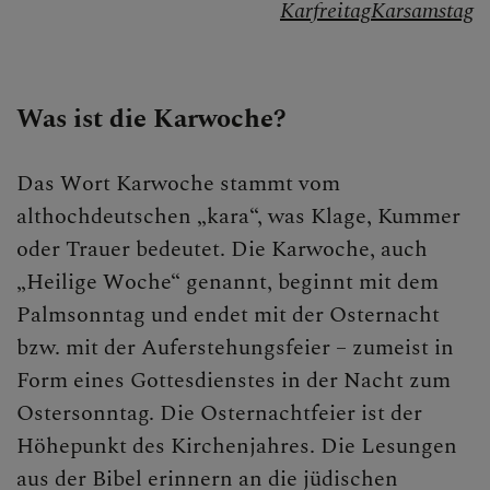
Karfreitag
Karsamstag
Gebet
Sakramente
Was ist die Karwoche?
Liturgie
Feste der Kirche
Das Wort Karwoche stammt vom
althochdeutschen „kara“, was Klage, Kummer
Christi Himmelfahrt
oder Trauer bedeutet. Die Karwoche, auch
Advent
„Heilige Woche“ genannt, beginnt mit dem
Palmsonntag und endet mit der Osternacht
Weihnachten
bzw. mit der Auferstehungsfeier – zumeist in
Aschermittwoch
Form eines Gottesdienstes in der Nacht zum
Ostersonntag. Die Osternachtfeier ist der
Fastenzeit
Höhepunkt des Kirchenjahres. Die Lesungen
Karwoche
aus der Bibel erinnern an die jüdischen