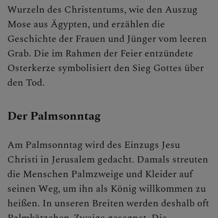
Wurzeln des Christentums, wie den Auszug
Ostern
Mose aus Ägypten, und erzählen die
Pfingsten
Geschichte der Frauen und Jünger vom leeren
Grab. Die im Rahmen der Feier entzündete
Maria Himmelfahrt
Osterkerze symbolisiert den Sieg Gottes über
Allerheiligen/Allerseelen
den Tod.
ERLEBEN
Der Palmsonntag
MITMACHEN
Am Palmsonntag wird des Einzugs Jesu
BEGEGNEN
Christi in Jerusalem gedacht. Damals streuten
die Menschen Palmzweige und Kleider auf
seinen Weg, um ihn als König willkommen zu
heißen. In unseren Breiten werden deshalb oft
Palmkätzchen-Zweige gesegnet. Die