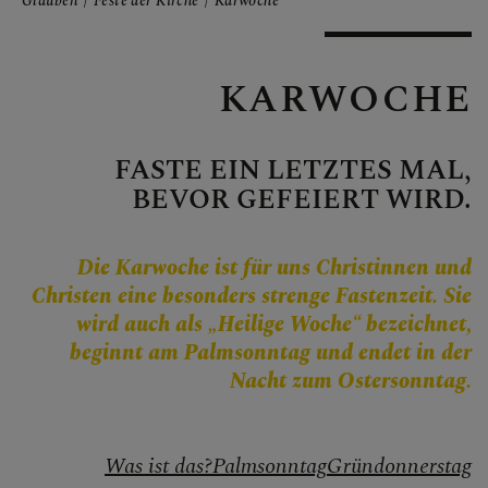
Personen
Glauben
Feste der Kirche
Karwoche
Veranstaltungen
Jobbörse
KARWOCHE
Pfarrservice
FASTE EIN LETZTES MAL,
BEVOR GEFEIERT WIRD.
FRAGEN
Die Karwoche ist für uns Christinnen und
GLAUBEN
Christen eine besonders strenge Fastenzeit. Sie
wird auch als „Heilige Woche“ bezeichnet,
Kirche im Dialog
beginnt am Palmsonntag und endet in der
Nacht zum Ostersonntag.
Glaubensinhalte
Bibel
Was ist das?
Palmsonntag
Gründonnerstag