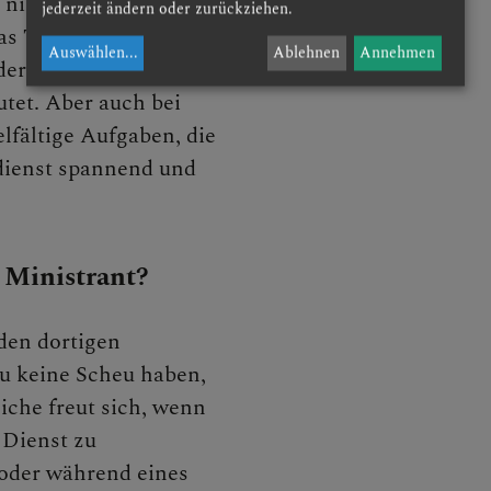
n nimmst du
jederzeit ändern oder zurückziehen.
as Tragen der Leuchter,
Auswählen
...
Ablehnen
Annehmen
ng
der die Gaben zum
utet. Aber auch bei
lfältige Aufgaben, die
dienst spannend und
NEN
 Ministrant?
 den dortigen
du keine Scheu haben,
iche freut sich, wenn
 Dienst zu
oder während eines