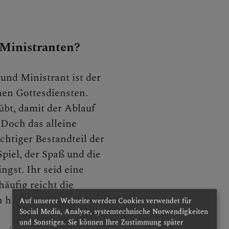
stranten
Ministranten?
örse
und Ministrant ist der
hen Gottesdiensten.
bt, damit der Ablauf
beitrag
 Doch das alleine
chtiger Bestandteil der
piel, der Spaß und die
er Prozess
ngst. Ihr seid eine
äufig reicht die
n hinaus.
Auf unserer Webseite werden Cookies verwendet für
osenfond
Social Media, Analyse, systemtechnische Notwendigkeiten
und Sonstiges. Sie können Ihre Zustimmung später