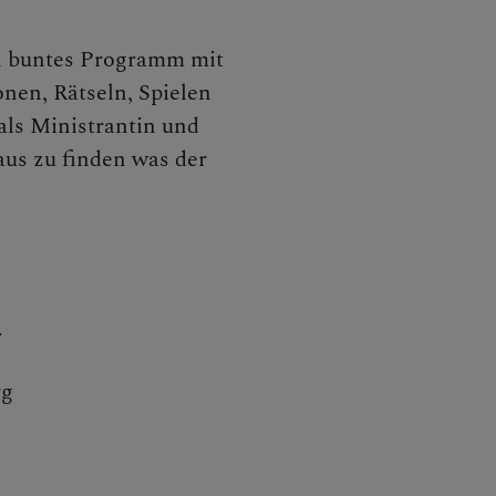
iten
in buntes Programm mit
nen, Rätseln, Spielen
akurse
als Ministrantin und
aus zu finden was der
orale Berufe
n
rg
on werden