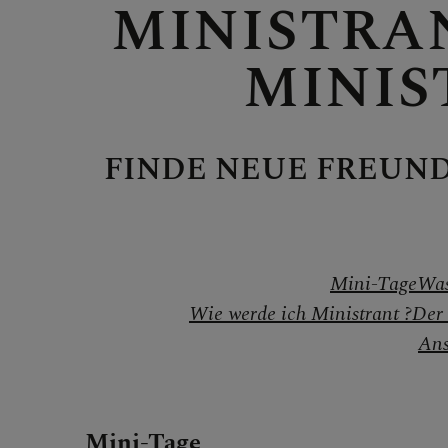
MINISTRA
MITMA
MINIS
FINDE NEUE FREUN
Berufun
Wiederei
Mini-Tage
Was
Wie werde ich Ministrant ?
Der 
Ans
Startkla
Mini-Tage