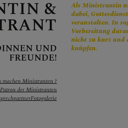
NTIN &
Als Ministrantin u
CHEN
dabei, Gottesdienst
TRANT
veranstalten. In 
Vorbereitung dara
nicht zu kurz und
DINNEN UND
knüpfen.
g
FREUNDE!
ntritt
 machen Ministranten ?
Patron der Ministranten
prechpartner
Fotogalerie
r