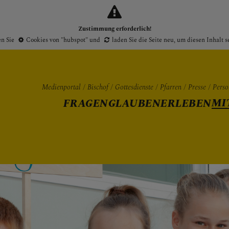
Zustimmung erforderlich!
en Sie
Cookies von "hubspot"
und
laden Sie die Seite neu
, um diesen Inhalt 
Medienportal
Bischof
Gottesdienste
Pfarren
Presse
Perso
MI
FRAGEN
GLAUBEN
ERLEBEN
Gottesdienste
Pfarren
Presse