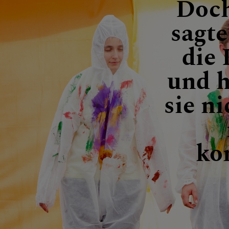
Doch
sagte
die 
und h
sie ni
ko