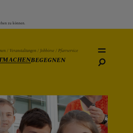
sehen zu können.
nen
Veranstaltungen
Jobbörse
Pfarrservice
TMACHEN
BEGEGNEN
Personen
Veranstaltungen
Jobbö