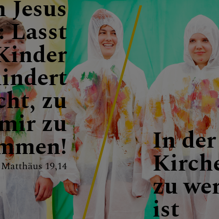
 Jesus
: Lasst
Kinder
indert
cht, zu
mir zu
In der
mmen!
Kirche
Matthäus 19,14
zu we
ist