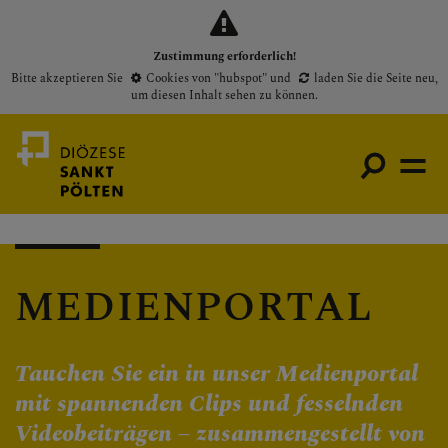
Zustimmung erforderlich!
Bitte akzeptieren Sie
Cookies von "hubspot"
und
laden Sie die Seite neu
,
um diesen Inhalt sehen zu können.
Medienportal
MEDIENPORTAL
Bischof
Gottesdienste
Tauchen Sie ein in unser Medienportal
Pfarren
mit spannenden Clips und fesselnden
Presse
Videobeiträgen – zusammengestellt von