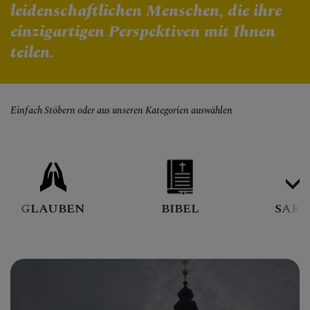
Personen
leidenschaftlichen Menschen, die ihre
Veranstaltungen
einzigartigen Perspektiven mit Ihnen
Jobbörse
teilen.
Pfarrservice
Einfach Stöbern oder aus unseren Kategorien auswählen
FRAGEN
GLAUBEN
GLAUBEN
BIBEL
SAK
ERLEBEN
MITMACHEN
BEGEGNEN