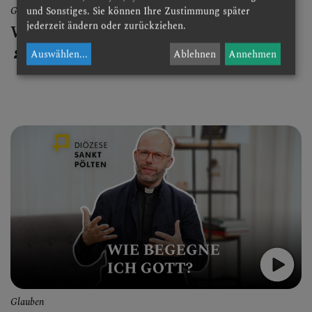
Glauben
und Sonstiges. Sie können Ihre Zustimmung später
jederzeit ändern oder zurückziehen.
Wie wirkt Gott heute?
Christoph Weiss
Auswählen
...
Ablehnen
Annehmen
Glauben